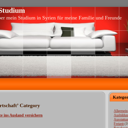
 Studium
ber mein Studium in Syrien für meine Familie und Freunde
Kategor
rtschaft’ Category
Allgemein
e ins Ausland versichern
Ausbildu
Ausstattu
Freizeit
(1