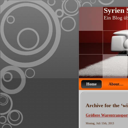
Syrien
Ein Blog ü
Home
About…
Archive for the ‘wi
Größere Warentransport
Montag, Juli 15th, 2013