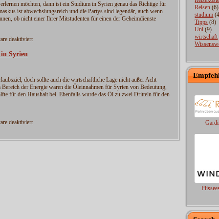
Reisekost
 erlernen möchten, dann ist ein Studium in Syrien genau das Richtige für
Reisen
(6)
maskus ist abwechslungsreich und die Partys sind legendär, auch wenn
studium
(4
önnen, ob nicht einer Ihrer Mitstudenten für einen der Geheimdienste
Tipps
(8)
Uni
(9)
wirtschaft
für
re deaktiviert
Wissenswe
Größere
Warentransporte
 in Syrien
ins
Ausland
Empfeh
versichern
rlaubsziel, doch sollte auch die wirtschaftliche Lage nicht außer Acht
 Bereich der Energie waren die Öleinnahmen für Syrien von Bedeutung,
lfte für den Haushalt bei. Ebenfalls wurde das Öl zu zwei Dritteln für den
für
re deaktiviert
Gardi
Die
wirtschaftliche
Lage
in
Syrien
Plissee