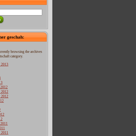
h
her geschah:
rrently browsing the archives
tschaft category.
 2013
3
13
 2012
 2012
 2012
012
2
012
12
 2011
011
 2011