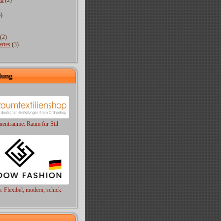
en
(2)
)
(2)
rtes
(3)
lung
nenträume: Raum für Stil
s: Flexibel, modern, schick.