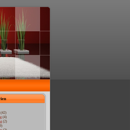
ien
(42)
ng
(4)
ng
(2)
9)