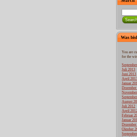
Search
Searc
Was bis
You are cu
for the wir
September
Juli 2013
Juni 2013
April 201
Januar 20
Dezember
November
September
August 2
Juli 2012
April 201
Februar 2
Januar 20
Dezember
Oktober 2
September